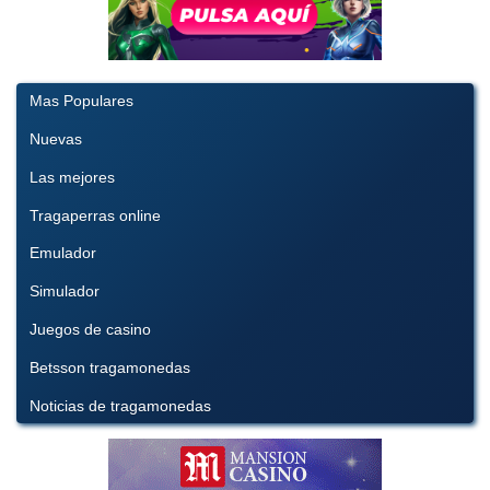
Mas Populares
Nuevas
Las mejores
Tragaperras online
Emulador
Simulador
Juegos de casino
Betsson tragamonedas
Noticias de tragamonedas