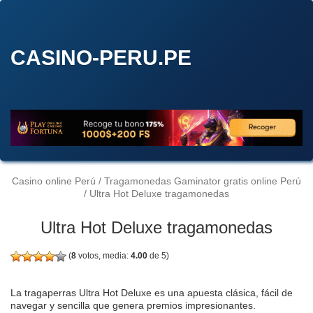
CASINO-PERU.PE
Casino online Perú
/
Tragamonedas Gaminator gratis online Perú
/
Ultra Hot Deluxe tragamonedas
Ultra Hot Deluxe tragamonedas
(
8
votos, media:
4.00
de 5)
La tragaperras Ultra Hot Deluxe es una apuesta clásica, fácil de
navegar y sencilla que genera premios impresionantes.