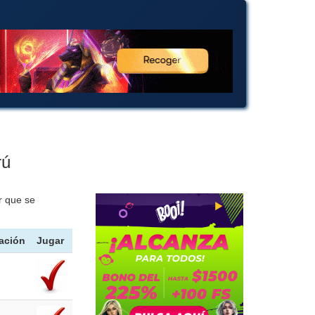
rú
r que se
cación
Jugar