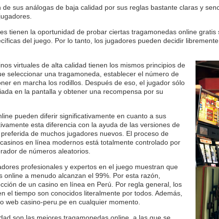
 de sus análogas de baja calidad por sus reglas bastante claras y senc
 jugadores.
es tienen la oportunidad de probar ciertas tragamonedas online gratis 
ecíficas del juego. Por lo tanto, los jugadores pueden decidir librem
nos virtuales de alta calidad tienen los mismos principios de
que seleccionar una tragamoneda, establecer el número de
poner en marcha los rodillos. Después de eso, el jugador sólo
ada en la pantalla y obtener una recompensa por su
ine pueden diferir significativamente en cuanto a sus
tivamente esta diferencia con la ayuda de las versiones de
 preferida de muchos jugadores nuevos. El proceso de
casinos en línea modernos está totalmente controlado por
rador de números aleatorios.
adores profesionales y expertos en el juego muestran que
as online a menudo alcanzan el 99%. Por esta razón,
ción de un casino en línea en Perú. Por regla general, los
n el tiempo son conocidos literalmente por todos. Además,
itio web casino-peru.pe en cualquier momento.
alidad son las mejores tragamonedas online, a las que se