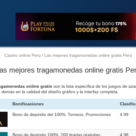
Casino online Perú
/
Las mejores tragamonedas online gratis Perú
as mejores tragamonedas online gratis Pe
agamonedas online gratis
son la lista específica de los juegos de aza
s demás en la calidad del diseño gráfico y la interfaz completa.
Bonificaciones
Clasifi
Bono de depósito del 100%, Torneos, Promociones
4.99
Bono de depósito 100%, 200 tiradas gratuitas,
4.98