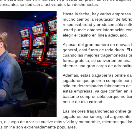
fabricantes se dedican a actividades tan deshonestas.
Hasta la fecha, hay varias empresas
mucho tiempo la reputación de fabric
responsabilidad y producen sólo softw
usted puede obtener información co
elegir el casino en línea adecuado.
A pesar del gran número de nuevas t
general, está fuera de toda duda. El
cuando las mejores tragamonedas onl
forma gratuita, se convierten en una
obtener una gran carga de adrenalin
Además, estas tragaperras online da
jugadores que quieren competir por 
sólo en determinados fabricantes de 
estas empresas, ya que confían en l
bastante comprensible porque no tien
online de alta calidad.
Las mejores tragamonedas online gra
jugadores por su original argumento
, el juego de azar se vuelve más vívido y memorable, mientras que la
rras online son extremadamente populares.