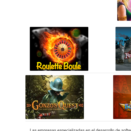
Las empresas especializadas en el desarrollo de soft