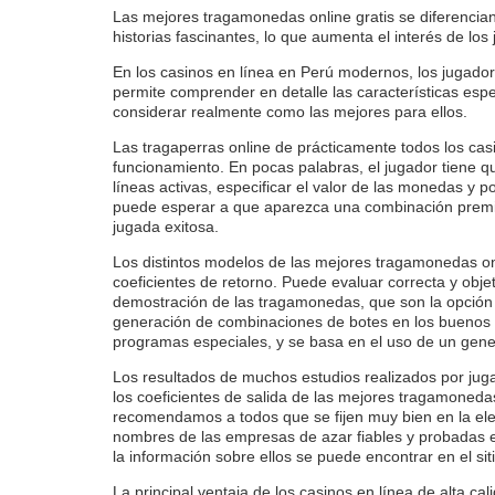
Las mejores tragamonedas online gratis se diferencian
historias fascinantes, lo que aumenta el interés de los
En los casinos en línea en Perú modernos, los jugador
permite comprender en detalle las características esp
considerar realmente como las mejores para ellos.
Las tragaperras online de prácticamente todos los casi
funcionamiento. En pocas palabras, el jugador tiene 
líneas activas, especificar el valor de las monedas y 
puede esperar a que aparezca una combinación premi
jugada exitosa.
Los distintos modelos de las mejores tragamonedas onl
coeficientes de retorno. Puede evaluar correcta y obje
demostración de las tragamonedas, que son la opción
generación de combinaciones de botes en los buenos 
programas especiales, y se basa en el uso de un gene
Los resultados de muchos estudios realizados por jug
los coeficientes de salida de las mejores tragamoned
recomendamos a todos que se fijen muy bien en la elec
nombres de las empresas de azar fiables y probadas e
la información sobre ellos se puede encontrar en el s
La principal ventaja de los casinos en línea de alta c