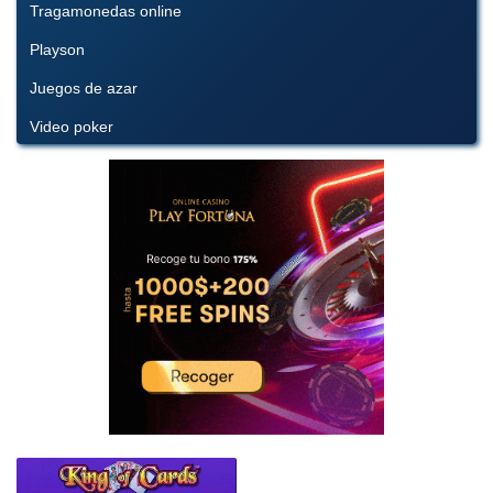
Tragamonedas online
Playson
Juegos de azar
Video poker