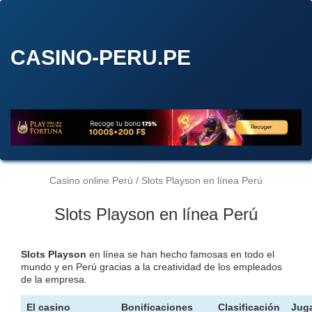
CASINO-PERU.PE
Casino online Perú
/
Slots Playson en línea Perú
Slots Playson en línea Perú
Slots Playson
en línea se han hecho famosas en todo el
mundo y en Perú gracias a la creatividad de los empleados
de la empresa.
El casino
Bonificaciones
Clasificación
Jug