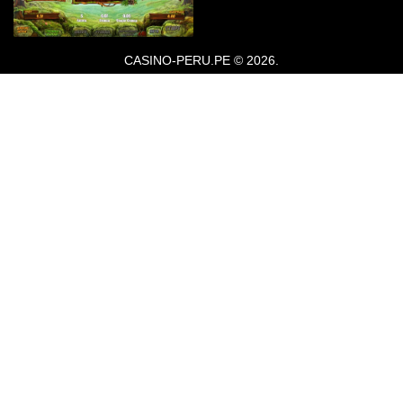
CASINO-PERU.PE © 2026.