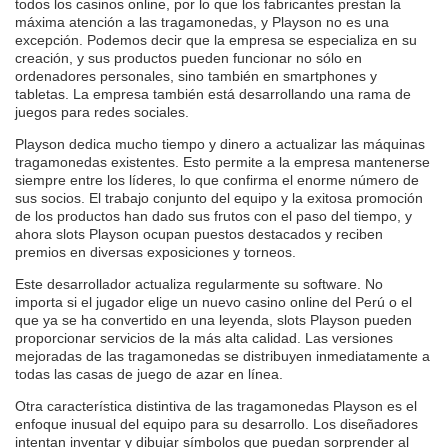
todos los casinos online, por lo que los fabricantes prestan la
máxima atención a las tragamonedas, y Playson no es una
excepción. Podemos decir que la empresa se especializa en su
creación, y sus productos pueden funcionar no sólo en
ordenadores personales, sino también en smartphones y
tabletas. La empresa también está desarrollando una rama de
juegos para redes sociales.
Playson dedica mucho tiempo y dinero a actualizar las máquinas
tragamonedas existentes. Esto permite a la empresa mantenerse
siempre entre los líderes, lo que confirma el enorme número de
sus socios. El trabajo conjunto del equipo y la exitosa promoción
de los productos han dado sus frutos con el paso del tiempo, y
ahora slots Playson ocupan puestos destacados y reciben
premios en diversas exposiciones y torneos.
Este desarrollador actualiza regularmente su software. No
importa si el jugador elige un nuevo casino online del Perú o el
que ya se ha convertido en una leyenda, slots Playson pueden
proporcionar servicios de la más alta calidad. Las versiones
mejoradas de las tragamonedas se distribuyen inmediatamente a
todas las casas de juego de azar en línea.
Otra característica distintiva de las tragamonedas Playson es el
enfoque inusual del equipo para su desarrollo. Los diseñadores
intentan inventar y dibujar símbolos que puedan sorprender al