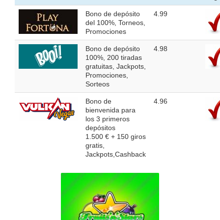
Bono de depósito
4.99
del 100%, Torneos,
Promociones
Bono de depósito
4.98
100%, 200 tiradas
gratuitas, Jackpots,
Promociones,
Sorteos
Bono de
4.96
bienvenida para
los 3 primeros
depósitos
1.500 € + 150 giros
gratis,
Jackpots,Cashback