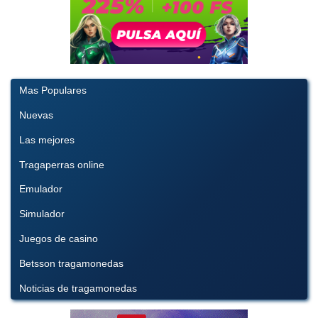
Mas Populares
Nuevas
Las mejores
Tragaperras online
Emulador
Simulador
Juegos de casino
Betsson tragamonedas
Noticias de tragamonedas