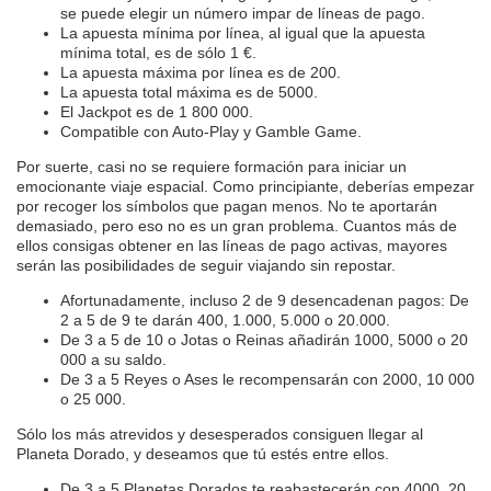
se puede elegir un número impar de líneas de pago.
La apuesta mínima por línea, al igual que la apuesta
mínima total, es de sólo 1 €.
La apuesta máxima por línea es de 200.
La apuesta total máxima es de 5000.
El Jackpot es de 1 800 000.
Compatible con Auto-Play y Gamble Game.
Por suerte, casi no se requiere formación para iniciar un
emocionante viaje espacial. Como principiante, deberías empezar
por recoger los símbolos que pagan menos. No te aportarán
demasiado, pero eso no es un gran problema. Cuantos más de
ellos consigas obtener en las líneas de pago activas, mayores
serán las posibilidades de seguir viajando sin repostar.
Afortunadamente, incluso 2 de 9 desencadenan pagos: De
2 a 5 de 9 te darán 400, 1.000, 5.000 o 20.000.
De 3 a 5 de 10 o Jotas o Reinas añadirán 1000, 5000 o 20
000 a su saldo.
De 3 a 5 Reyes o Ases le recompensarán con 2000, 10 000
o 25 000.
Sólo los más atrevidos y desesperados consiguen llegar al
Planeta Dorado, y deseamos que tú estés entre ellos.
De 3 a 5 Planetas Dorados te reabastecerán con 4000, 20