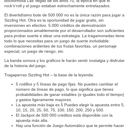
bochornosa Las Vegas de los años 70, la época en que el
rock’n’roll y el juego estaban estrechamente entrelazados.
El divertidísimo bote de 500 000 no es la única razón para jugar a
Sizzling Hot. Otra es la oportunidad de jugar gratis, sin
inversiones en efectivo. 5.000 créditos de demostración
proporcionados amablemente por el desarrollador son suficientes
para probar suerte e idear una estrategia. La tragamonedas tiene
todo lo que necesitas para un juego de suerte inolvidable:
combinaciones ardientes de tus frutas favoritas, un personaje
especial, un juego de riesgo, etc.
La banda sonora y los gráficos le harán sentir nostalgia y disfrutar
de la historia del juego.
Tragaperras Sizzling Hot – la base de la leyenda:
5 rodillos y 5 líneas de pago fijas. No puedes cambiar el
número de líneas de pago, lo que significa que tienes
probabilidades de ganar estables (e iguales todo el tiempo)
y gastos ligeramente mayores.
La apuesta más baja es 5 Puedes elegir la apuesta entre 5,
10, 15, 20, 25, 50, 75, 100, 150, 200, 250 y 500.
El Jackpot de 500 000 créditos está disponible con la
apuesta más alta.
Hay una función de Juego Automático que te permite hacer