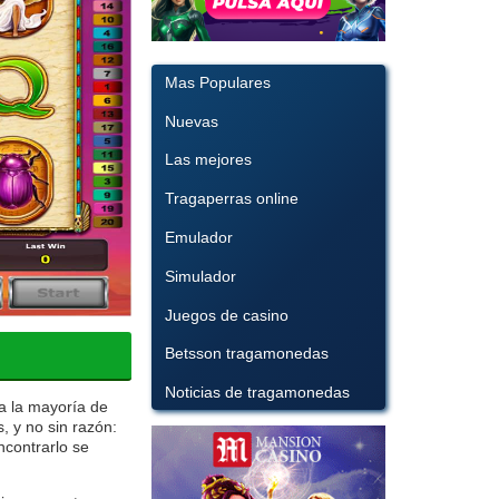
Mas Populares
Nuevas
Las mejores
Tragaperras online
Emulador
Simulador
Juegos de casino
Betsson tragamonedas
Noticias de tragamonedas
ra la mayoría de
, y no sin razón:
ncontrarlo se