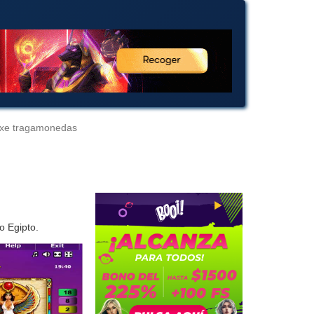
uxe tragamonedas
o Egipto.