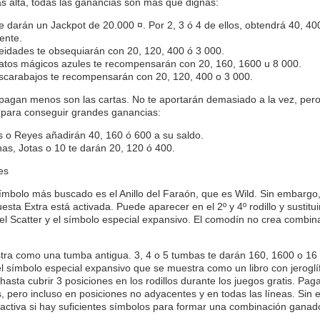
s alta, todas las ganancias son más que dignas:
e darán un Jackpot de 20.000 ¤. Por 2, 3 ó 4 de ellos, obtendrá 40, 40
ente.
deidades te obsequiarán con 20, 120, 400 ó 3 000.
 gatos mágicos azules te recompensarán con 20, 160, 1600 u 8 000.
 escarabajos te recompensarán con 20, 120, 400 o 3 000.
pagan menos son las cartas. No te aportarán demasiado a la vez, pero 
 para conseguir grandes ganancias:
s o Reyes añadirán 40, 160 ó 600 a su saldo.
nas, Jotas o 10 te darán 20, 120 ó 400.
es
ímbolo más buscado es el Anillo del Faraón, que es Wild. Sin embargo,
uesta Extra está activada. Puede aparecer en el 2º y 4º rodillo y sustitui
 el Scatter y el símbolo especial expansivo. El comodín no crea combin
stra como una tumba antigua. 3, 4 o 5 tumbas te darán 160, 1600 o 16 
el símbolo especial expansivo que se muestra como un libro con jeroglífi
asta cubrir 3 posiciones en los rodillos durante los juegos gratis. Paga
 pero incluso en posiciones no adyacentes y en todas las líneas. Sin 
activa si hay suficientes símbolos para formar una combinación ganad