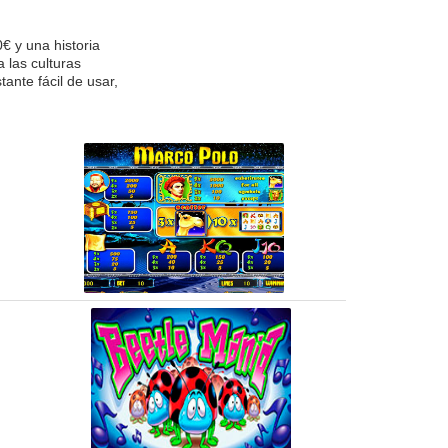
 y una historia
 las culturas
ante fácil de usar,