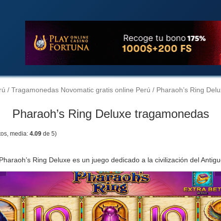
rú
/
Tragamonedas Novomatic gratis online Perú
/
Pharaoh’s Ring Del
Pharaoh’s Ring Deluxe tragamonedas
os, media:
4.09
de 5)
araoh’s Ring Deluxe es un juego dedicado a la civilización del Antigu