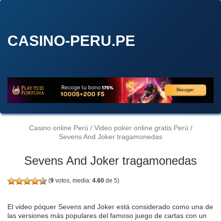
CASINO-PERU.PE
Casino online Perú
/
Video poker online gratis Perú
/
Sevens And Joker tragamonedas
Sevens And Joker tragamonedas
(
9
votos, media:
4.60
de 5)
El video póquer Sevens and Joker está considerado como una de
las versiones más populares del famoso juego de cartas con un