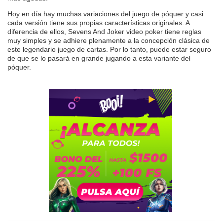
Hoy en día hay muchas variaciones del juego de póquer y casi
cada versión tiene sus propias características originales. A
diferencia de ellos, Sevens And Joker video poker tiene reglas
muy simples y se adhiere plenamente a la concepción clásica de
este legendario juego de cartas. Por lo tanto, puede estar seguro
de que se lo pasará en grande jugando a esta variante del
póquer.