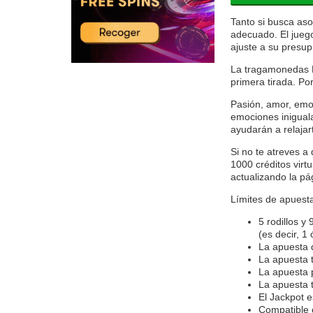
Tanto si busca as
adecuado. El juego
ajuste a su presup
La tragamonedas Lu
primera tirada. Po
Pasión, amor, emo
emociones iniguala
ayudarán a relajart
Si no te atreves a
1000 créditos virt
actualizando la pá
Límites de apuest
5 rodillos y
(es decir, 1 
La apuesta 
La apuesta t
La apuesta p
La apuesta t
El Jackpot e
Compatible 