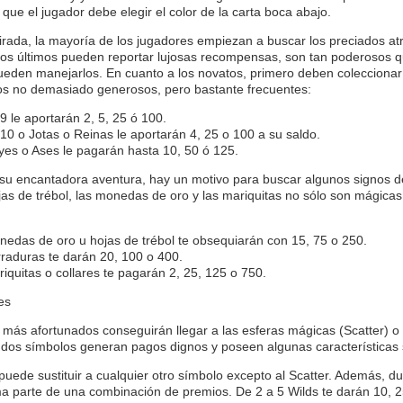
 que el jugador debe elegir el color de la carta boca abajo.
irada, la mayoría de los jugadores empiezan a buscar los preciados atr
os últimos pueden reportar lujosas recompensas, son tan poderosos q
eden manejarlos. En cuanto a los novatos, primero deben coleccionar
os no demasiado generosos, pero bastante frecuentes:
9 le aportarán 2, 5, 25 ó 100.
10 o Jotas o Reinas le aportarán 4, 25 o 100 a su saldo.
yes o Ases le pagarán hasta 10, 50 ó 125.
 su encantadora aventura, hay un motivo para buscar algunos signos 
jas de trébol, las monedas de oro y las mariquitas no sólo son mágica
nedas de oro u hojas de trébol te obsequiarán con 15, 75 o 250.
rraduras te darán 20, 100 o 400.
iquitas o collares te pagarán 2, 25, 125 o 750.
es
 más afortunados conseguirán llegar a las esferas mágicas (Scatter) o 
s dos símbolos generan pagos dignos y poseen algunas características 
uede sustituir a cualquier otro símbolo excepto al Scatter. Además, du
a parte de una combinación de premios. De 2 a 5 Wilds te darán 10, 