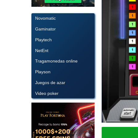
Novomatic
Gaminator
Playtech
NetEnt
Tragamonedas online
Playson
Juegos de azar
Video poker