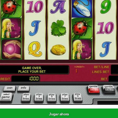
Jugar ahora