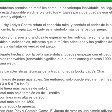
ombrosos premios en metálico como un pasatiempo inolvidable, ha llega
 está disponible en dinero y créditos virtuales para que pueda elegir 
uesto y objetivos.
cky Lady’s Charm refuta el conocido mito, y sentirás el poder de la s
r cierto, la propia Lucky Lady es el símbolo más generoso del juego.
ción y una suerte grandiosa te esperan en los rodillos. Te sumergirás
bles e inolvidables, mientras que la música adecuada y los gráficos de 
e y a disfrutar de verdad del juego.
 dejarte hechizar por la bella sacerdotisa, puedes empezar con el juego
uales renovables (renovable significa que puedes conseguir otros 1000 
gina web).
a y características técnicas de la tragamonedas Lucky Lady’s Charm:
 9 líneas de pago ajustables. Sin embargo, sólo puede elegir entre lín
ó 3 ó 5 ó 7 o las 9).
de línea más baja es de sólo 1
otal más baja también es de 1 crédito.
or línea más alta es de 200.
otal más alta es 1800.
s de 9000x la apuesta.
con Auto-Play y Gamble Game. El Juego de Azar es una simple adivina